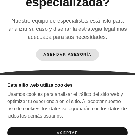
especializada?
Nuestro equipo de especialistas está listo para
analizar su caso y diseñar la estrategia legal más
adecuada para sus necesidades.
AGENDAR ASESORÍA
Este sitio web utiliza cookies
COPYRIGHT © 2026 PS & A DESPACHO DE
ABOGADOS, S.C. - TODOS LOS DERECHOS
Usamos cookies para analizar el tráfico del sitio web y
RESERVADOS.
optimizar tu experiencia en el sitio. Al aceptar nuestro
uso de cookies, tus datos se agruparán con los datos de
todos los demás usuarios.
CON TECNOLOGÍA DE ATÚN AGENCY
ACEPTAR